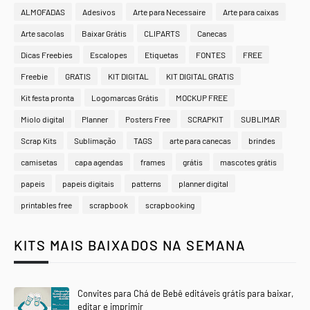
ALMOFADAS
Adesivos
Arte para Necessaire
Arte para caixas
Arte sacolas
Baixar Grátis
CLIPARTS
Canecas
Dicas Freebies
Escalopes
Etiquetas
FONTES
FREE
Freebie
GRATIS
KIT DIGITAL
KIT DIGITAL GRATIS
Kit festa pronta
Logomarcas Grátis
MOCKUP FREE
Miolo digital
Planner
Posters Free
SCRAPKIT
SUBLIMAR
Scrap Kits
Sublimação
TAGS
arte para canecas
brindes
camisetas
capa agendas
frames
grátis
mascotes grátis
papeis
papeis digitais
patterns
planner digital
printables free
scrapbook
scrapbooking
KITS MAIS BAIXADOS NA SEMANA
Convites para Chá de Bebê editáveis grátis para baixar,
editar e imprimir