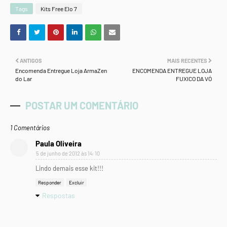
Tags
Kits Free Elo 7
ANTIGOS
MAIS RECENTES
Encomenda Entregue Loja ArmaZen
ENCOMENDA ENTREGUE LOJA
do Lar
FUXICO DA VÓ
POSTAR UM COMENTÁRIO
1 Comentários
Paula Oliveira
5 de junho de 2012 às 14:10
Lindo demais esse kit!!!
Responder
Excluir
Respostas