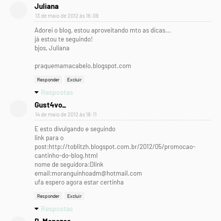
Juliana
13 de maio de 2012 às 16:09
Adorei o blog, estou aproveitando mto as dicas...
já estou te seguindo!
bjos, Juliana
praquemamacabelo.blogspot.com
Responder
Excluir
Respostas
Gust4vo_
14 de maio de 2012 às 18:11
E esto divulgando e seguindo
link para o
post:http://toblitzh.blogspot.com.br/2012/05/promocao-
cantinho-do-blog.html
nome de seguidora:Dlink
email:moranguinhoadm@hotmail.com
ufa espero agora estar certinha
Responder
Excluir
Respostas