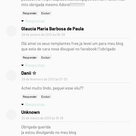
mto obrigada mesmo Adorei!!!!!!!!!!!!
Responder
Excluir
Respostas
Glaucia Maria Barbosa de Paula
28 de janeiro de 2013 às 06:39
Olá amei os seus templantes free,ja levei um para meu blog
que esta de cara nova divuguei no facebook!!!obrigado
Responder
Excluir
Respostas
Danii ☆
28 de fevereiro de 2013 às 07:30
Achei muito lindo, peguei esse viiu??
Responder
Excluir
Respostas
Unknown
25 de março de 2013 às 19:36
Obrigada querida
ja estou divulgando no meu blog