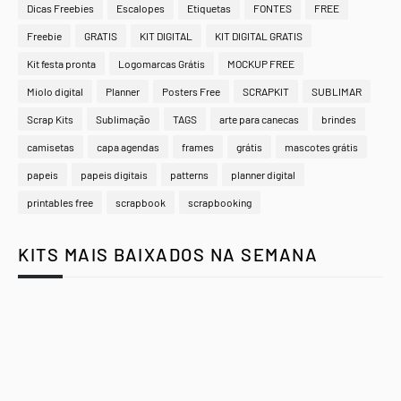
Dicas Freebies
Escalopes
Etiquetas
FONTES
FREE
Freebie
GRATIS
KIT DIGITAL
KIT DIGITAL GRATIS
Kit festa pronta
Logomarcas Grátis
MOCKUP FREE
Miolo digital
Planner
Posters Free
SCRAPKIT
SUBLIMAR
Scrap Kits
Sublimação
TAGS
arte para canecas
brindes
camisetas
capa agendas
frames
grátis
mascotes grátis
papeis
papeis digitais
patterns
planner digital
printables free
scrapbook
scrapbooking
KITS MAIS BAIXADOS NA SEMANA