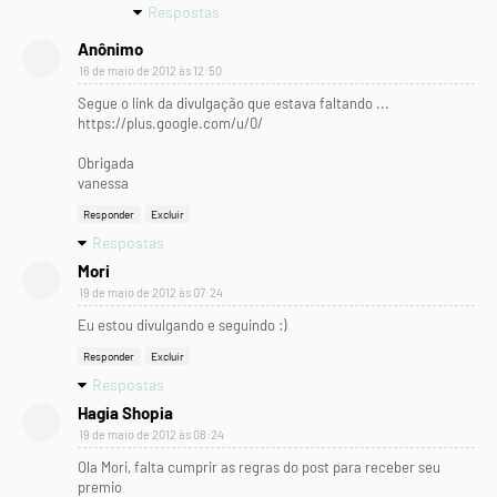
Respostas
Anônimo
16 de maio de 2012 às 12:50
Segue o link da divulgação que estava faltando ...
https://plus.google.com/u/0/
Obrigada
vanessa
Responder
Excluir
Respostas
Mori
19 de maio de 2012 às 07:24
Eu estou divulgando e seguindo :)
Responder
Excluir
Respostas
Hagia Shopia
19 de maio de 2012 às 08:24
Ola Mori, falta cumprir as regras do post para receber seu
premio