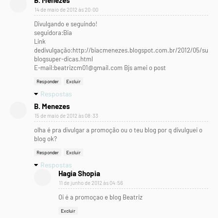
B. Menezes
14 de maio de 2012 às 20:00
Divulgando e seguindo!
seguidora:Bia
Link
dedivulgação:http://biacmenezes.blogspot.com.br/2012/05/super
blogsuper-dicas.html
E-mail:beatrizcm01@gmail.com Bjs amei o post
Responder
Excluir
Respostas
B. Menezes
15 de maio de 2012 às 08:33
olha é pra divulgar a promoção ou o teu blog por q divulguei o
blog ok?
Responder
Excluir
Respostas
Hagia Shopia
11 de junho de 2012 às 04:56
Oi é a promoçao e blog Beatriz
Excluir