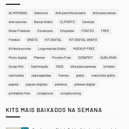
ALMOFADAS
Adesivos
Arte para Necessaire
Arte para caixas
Arte sacolas
Baixar Grátis
CLIPARTS
Canecas
Dicas Freebies
Escalopes
Etiquetas
FONTES
FREE
Freebie
GRATIS
KIT DIGITAL
KIT DIGITAL GRATIS
Kit festa pronta
Logomarcas Grátis
MOCKUP FREE
Miolo digital
Planner
Posters Free
SCRAPKIT
SUBLIMAR
Scrap Kits
Sublimação
TAGS
arte para canecas
brindes
camisetas
capa agendas
frames
grátis
mascotes grátis
papeis
papeis digitais
patterns
planner digital
printables free
scrapbook
scrapbooking
KITS MAIS BAIXADOS NA SEMANA