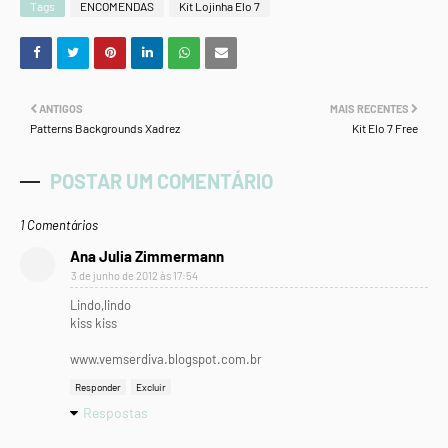
Tags
ENCOMENDAS
Kit Lojinha Elo 7
ANTIGOS
MAIS RECENTES
Patterns Backgrounds Xadrez
Kit Elo 7 Free
POSTAR UM COMENTÁRIO
1 Comentários
Ana Julia Zimmermann
3 de junho de 2012 às 17:54
Lindo,lindo
kiss kiss
www.vemserdiva.blogspot.com.br
Responder
Excluir
Respostas