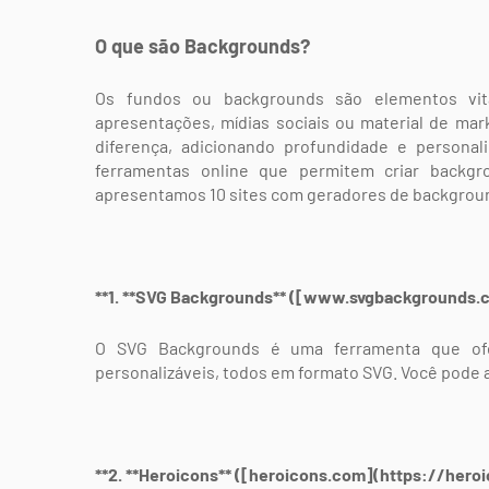
O que são Backgrounds?
Os fundos ou backgrounds são elementos vita
apresentações, mídias sociais ou material de mar
diferença, adicionando profundidade e personal
ferramentas online que permitem criar backgro
apresentamos 10 sites com geradores de background
**1. **SVG Backgrounds** ([www.svgbackgrounds
O SVG Backgrounds é uma ferramenta que ofe
personalizáveis, todos em formato SVG. Você pode a
**2. **Heroicons** ([heroicons.com](https://hero