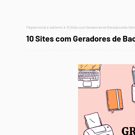
Página inicial
patterns
10 Sites com Geradores de Backgrounds Onli
10 Sites com Geradores de Ba