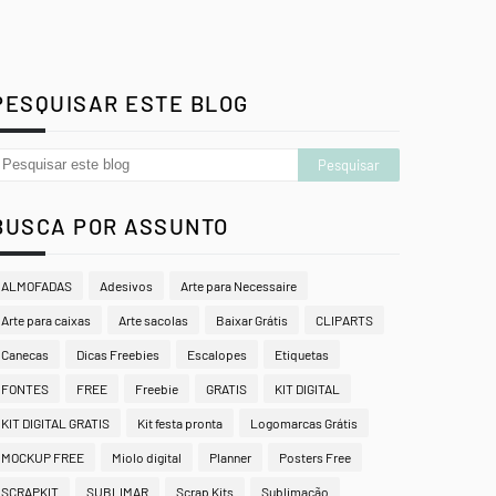
PESQUISAR ESTE BLOG
BUSCA POR ASSUNTO
ALMOFADAS
Adesivos
Arte para Necessaire
Arte para caixas
Arte sacolas
Baixar Grátis
CLIPARTS
Canecas
Dicas Freebies
Escalopes
Etiquetas
FONTES
FREE
Freebie
GRATIS
KIT DIGITAL
KIT DIGITAL GRATIS
Kit festa pronta
Logomarcas Grátis
MOCKUP FREE
Miolo digital
Planner
Posters Free
SCRAPKIT
SUBLIMAR
Scrap Kits
Sublimação