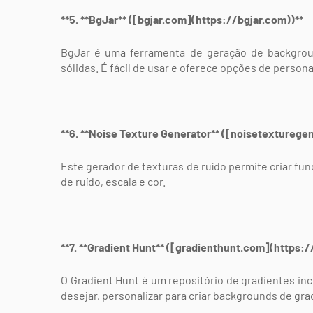
**5. **BgJar** ([bgjar.com](https://bgjar.com))**
BgJar é uma ferramenta de geração de backgrou
sólidas. É fácil de usar e oferece opções de persona
**6. **Noise Texture Generator** ([noisetextureg
Este gerador de texturas de ruído permite criar fu
de ruído, escala e cor.
**7. **Gradient Hunt** ([gradienthunt.com](https:
O Gradient Hunt é um repositório de gradientes inc
desejar, personalizar para criar backgrounds de gra