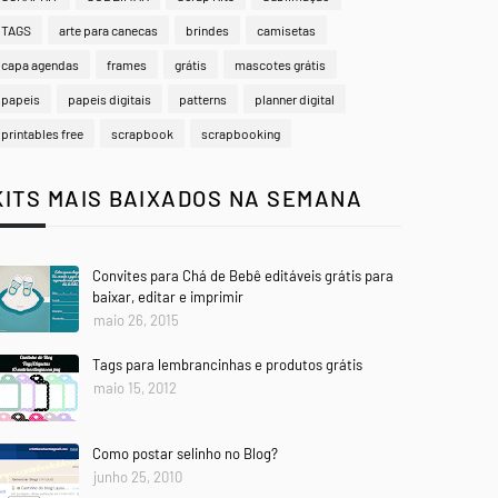
TAGS
arte para canecas
brindes
camisetas
capa agendas
frames
grátis
mascotes grátis
papeis
papeis digitais
patterns
planner digital
printables free
scrapbook
scrapbooking
KITS MAIS BAIXADOS NA SEMANA
Convites para Chá de Bebê editáveis grátis para
baixar, editar e imprimir
maio 26, 2015
Tags para lembrancinhas e produtos grátis
maio 15, 2012
Como postar selinho no Blog?
junho 25, 2010