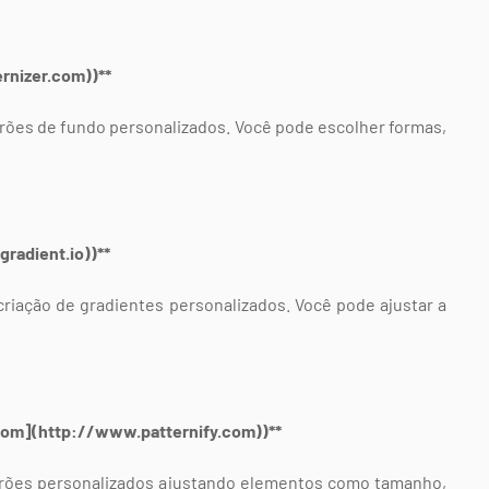
ernizer.com))**
drões de fundo personalizados. Você pode escolher formas,
gradient.io))**
criação de gradientes personalizados. Você pode ajustar a
.com](http://www.patternify.com))**
adrões personalizados ajustando elementos como tamanho,