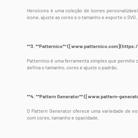
Heroicons é uma coleção de ícones personalizáv
ícone, ajuste as cores e o tamanho e exporte o SVG.
**3. **Patternico** ([www.patternico.com](https
Patternico é uma ferramenta simples que permite c
defina o tamanho, cores e ajuste o padrão.
**4. **Pattern Generator** ([www.pattern-genera
O Pattern Generator oferece uma variedade de es
com cores, tamanho e opacidade.