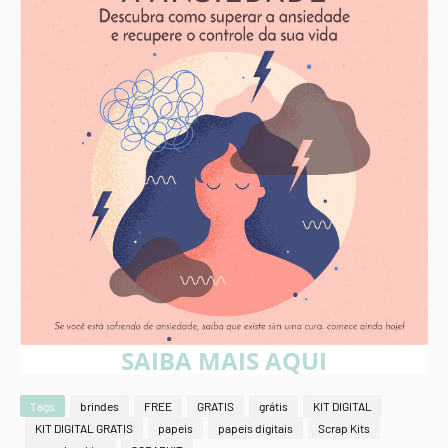
SAIBA MAIS AQUI
Tags
brindes
FREE
GRATIS
grátis
KIT DIGITAL
KIT DIGITAL GRATIS
papeis
papeis digitais
Scrap Kits