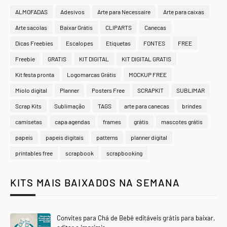
ALMOFADAS
Adesivos
Arte para Necessaire
Arte para caixas
Arte sacolas
Baixar Grátis
CLIPARTS
Canecas
Dicas Freebies
Escalopes
Etiquetas
FONTES
FREE
Freebie
GRATIS
KIT DIGITAL
KIT DIGITAL GRATIS
Kit festa pronta
Logomarcas Grátis
MOCKUP FREE
Miolo digital
Planner
Posters Free
SCRAPKIT
SUBLIMAR
Scrap Kits
Sublimação
TAGS
arte para canecas
brindes
camisetas
capa agendas
frames
grátis
mascotes grátis
papeis
papeis digitais
patterns
planner digital
printables free
scrapbook
scrapbooking
KITS MAIS BAIXADOS NA SEMANA
Convites para Chá de Bebê editáveis grátis para baixar,