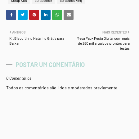
Scrap Kits
scrapbook
scrapbooking
ANTIGOS
MAIS RECENTES
Kit Biscoitinho Natalino Grátis para
Mega Pack Festa Digital com mais
Baixar
de 260 mil arquivos prontos para
festas
POSTAR UM COMENTÁRIO
0 Comentários
Todos os comentários são lidos e moderados previamente.