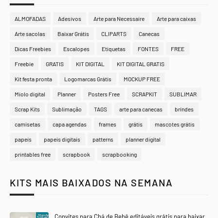
ALMOFADAS
Adesivos
Arte para Necessaire
Arte para caixas
Arte sacolas
Baixar Grátis
CLIPARTS
Canecas
Dicas Freebies
Escalopes
Etiquetas
FONTES
FREE
Freebie
GRATIS
KIT DIGITAL
KIT DIGITAL GRATIS
Kit festa pronta
Logomarcas Grátis
MOCKUP FREE
Miolo digital
Planner
Posters Free
SCRAPKIT
SUBLIMAR
Scrap Kits
Sublimação
TAGS
arte para canecas
brindes
camisetas
capa agendas
frames
grátis
mascotes grátis
papeis
papeis digitais
patterns
planner digital
printables free
scrapbook
scrapbooking
KITS MAIS BAIXADOS NA SEMANA
Convites para Chá de Bebê editáveis grátis para baixar,