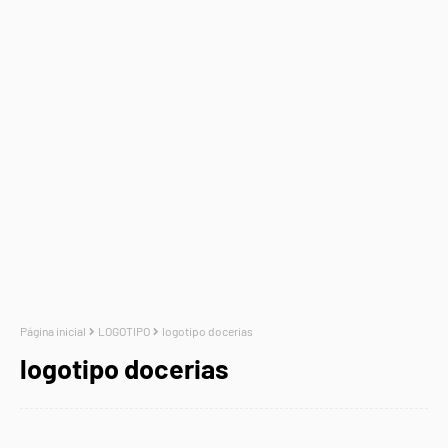
Página inicial
LOGOTIPO
logotipo docerias
logotipo docerias