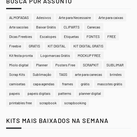
BUSCA POR ASSUNTO
ALMOFADAS
Adesivos
Arte para Necessaire
Arte para caixas
Arte sacolas
Baixar Grátis
CLIPARTS
Canecas
Dicas Freebies
Escalopes
Etiquetas
FONTES
FREE
Freebie
GRATIS
KIT DIGITAL
KIT DIGITAL GRATIS
Kit festa pronta
Logomarcas Grátis
MOCKUP FREE
Miolo digital
Planner
Posters Free
SCRAPKIT
SUBLIMAR
Scrap Kits
Sublimação
TAGS
arte para canecas
brindes
camisetas
capa agendas
frames
grátis
mascotes grátis
papeis
papeis digitais
patterns
planner digital
printables free
scrapbook
scrapbooking
KITS MAIS BAIXADOS NA SEMANA