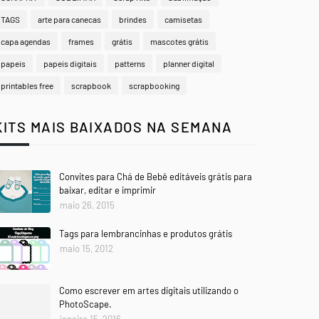
TAGS
arte para canecas
brindes
camisetas
capa agendas
frames
grátis
mascotes grátis
papeis
papeis digitais
patterns
planner digital
printables free
scrapbook
scrapbooking
KITS MAIS BAIXADOS NA SEMANA
Convites para Chá de Bebê editáveis grátis para
baixar, editar e imprimir
maio 26, 2015
Tags para lembrancinhas e produtos grátis
maio 15, 2012
Como escrever em artes digitais utilizando o
PhotoScape.