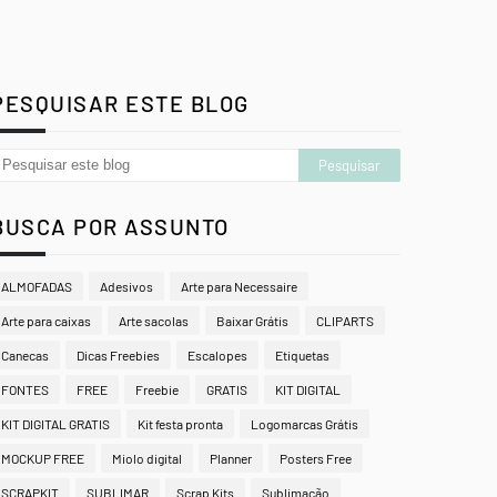
PESQUISAR ESTE BLOG
BUSCA POR ASSUNTO
ALMOFADAS
Adesivos
Arte para Necessaire
Arte para caixas
Arte sacolas
Baixar Grátis
CLIPARTS
Canecas
Dicas Freebies
Escalopes
Etiquetas
FONTES
FREE
Freebie
GRATIS
KIT DIGITAL
KIT DIGITAL GRATIS
Kit festa pronta
Logomarcas Grátis
MOCKUP FREE
Miolo digital
Planner
Posters Free
SCRAPKIT
SUBLIMAR
Scrap Kits
Sublimação