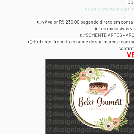
.CO
https://www.instagram
👉💰Valor R$ 230,00 pagando direto em conta 
Artes exclusivas v
👉SOMENTE ARTES - ARQ
👉Entrego já escrito o nome da sua marca e com 
confir
V