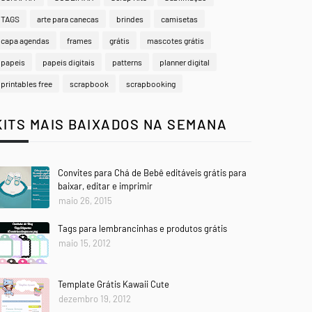
TAGS
arte para canecas
brindes
camisetas
capa agendas
frames
grátis
mascotes grátis
papeis
papeis digitais
patterns
planner digital
printables free
scrapbook
scrapbooking
KITS MAIS BAIXADOS NA SEMANA
Convites para Chá de Bebê editáveis grátis para
baixar, editar e imprimir
maio 26, 2015
Tags para lembrancinhas e produtos grátis
maio 15, 2012
Template Grátis Kawaii Cute
dezembro 19, 2012