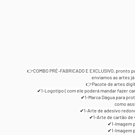
👉COMBO PRÉ-FABRICADO E EXCLUSIVO, pronto para
enviamos as artes já
👉Pacote de artes digit
✔1-Logotipo ( com ele poderá mandar fazer cami
✔1-Marca Dágua para prot
como assi
✔1-Arte de adesivo redond
✔1-Arte de cartão de v
✔1-Imagem pa
✔1-Imagem p