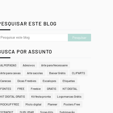
PESQUISAR ESTE BLOG
BUSCA POR ASSUNTO
ALMOFADAS
Adesivos
Arte para Necessaire
Arte para caixas
Arte sacolas
Baixar Grátis
CLIPARTS
Canecas
Dicas Freebies
Escalopes
Etiquetas
FONTES
FREE
Freebie
GRATIS
KIT DIGITAL
KIT DIGITAL GRATIS
Kit festa pronta
Logomarcas Grátis
MOCKUP FREE
Miolo digital
Planner
Posters Free
SCRAPKIT
SUBLIMAR
Scrap Kits
Sublimação