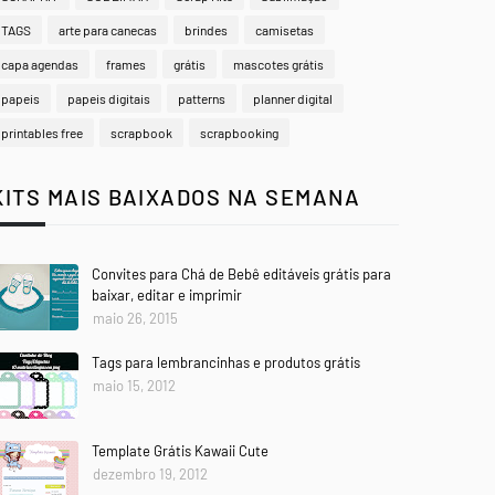
TAGS
arte para canecas
brindes
camisetas
capa agendas
frames
grátis
mascotes grátis
papeis
papeis digitais
patterns
planner digital
printables free
scrapbook
scrapbooking
KITS MAIS BAIXADOS NA SEMANA
Convites para Chá de Bebê editáveis grátis para
baixar, editar e imprimir
maio 26, 2015
Tags para lembrancinhas e produtos grátis
maio 15, 2012
Template Grátis Kawaii Cute
dezembro 19, 2012