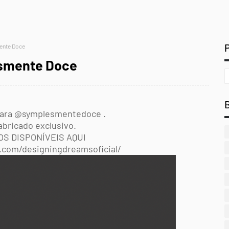
mente Doce
esmente Doce
 para @symplesmentedoce .
bricado exclusivo.
S DISPONÍVEIS AQUI
.com/designingdreamsoficial/