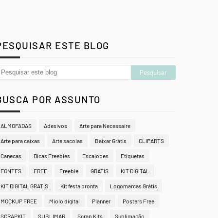
PESQUISAR ESTE BLOG
BUSCA POR ASSUNTO
ALMOFADAS
Adesivos
Arte para Necessaire
Arte para caixas
Arte sacolas
Baixar Grátis
CLIPARTS
Canecas
Dicas Freebies
Escalopes
Etiquetas
FONTES
FREE
Freebie
GRATIS
KIT DIGITAL
KIT DIGITAL GRATIS
Kit festa pronta
Logomarcas Grátis
MOCKUP FREE
Miolo digital
Planner
Posters Free
SCRAPKIT
SUBLIMAR
Scrap Kits
Sublimação