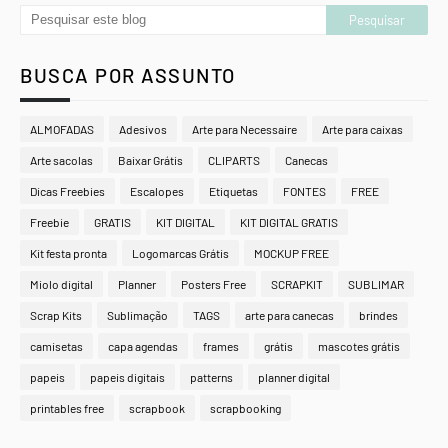
BUSCA POR ASSUNTO
ALMOFADAS
Adesivos
Arte para Necessaire
Arte para caixas
Arte sacolas
Baixar Grátis
CLIPARTS
Canecas
Dicas Freebies
Escalopes
Etiquetas
FONTES
FREE
Freebie
GRATIS
KIT DIGITAL
KIT DIGITAL GRATIS
Kit festa pronta
Logomarcas Grátis
MOCKUP FREE
Miolo digital
Planner
Posters Free
SCRAPKIT
SUBLIMAR
Scrap Kits
Sublimação
TAGS
arte para canecas
brindes
camisetas
capa agendas
frames
grátis
mascotes grátis
papeis
papeis digitais
patterns
planner digital
printables free
scrapbook
scrapbooking