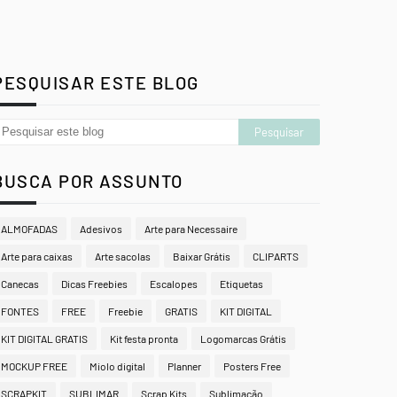
PESQUISAR ESTE BLOG
BUSCA POR ASSUNTO
ALMOFADAS
Adesivos
Arte para Necessaire
Arte para caixas
Arte sacolas
Baixar Grátis
CLIPARTS
Canecas
Dicas Freebies
Escalopes
Etiquetas
FONTES
FREE
Freebie
GRATIS
KIT DIGITAL
KIT DIGITAL GRATIS
Kit festa pronta
Logomarcas Grátis
MOCKUP FREE
Miolo digital
Planner
Posters Free
SCRAPKIT
SUBLIMAR
Scrap Kits
Sublimação