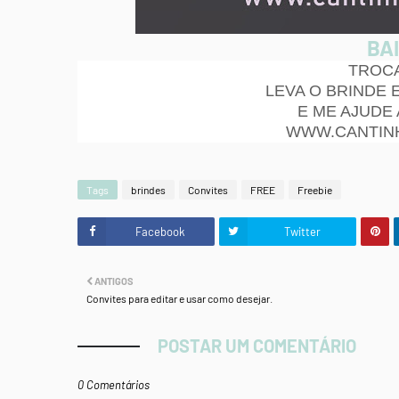
BAI
TROCA
LEVA O BRINDE 
E ME AJUDE
WWW.CANTIN
Tags
brindes
Convites
FREE
Freebie
Facebook
Twitter
ANTIGOS
Convites para editar e usar como desejar.
POSTAR UM COMENTÁRIO
0 Comentários