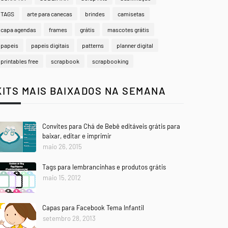
TAGS
arte para canecas
brindes
camisetas
capa agendas
frames
grátis
mascotes grátis
papeis
papeis digitais
patterns
planner digital
printables free
scrapbook
scrapbooking
KITS MAIS BAIXADOS NA SEMANA
Convites para Chá de Bebê editáveis grátis para
baixar, editar e imprimir
maio 26, 2015
Tags para lembrancinhas e produtos grátis
maio 15, 2012
Capas para Facebook Tema Infantil
setembro 28, 2013