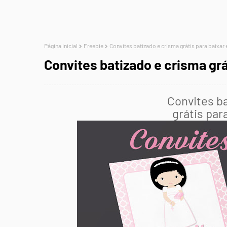
Página inicial
Freebie
Convites batizado e crisma grátis para baixar 
Convites batizado e crisma grá
Convites b
grátis para