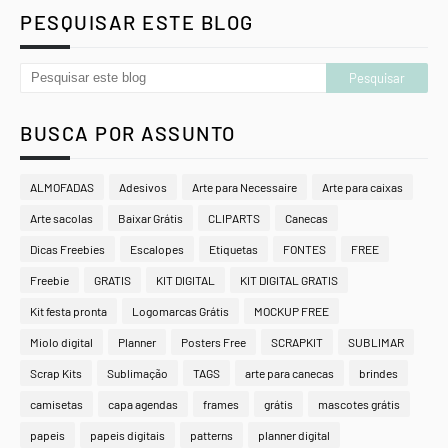
PESQUISAR ESTE BLOG
BUSCA POR ASSUNTO
ALMOFADAS
Adesivos
Arte para Necessaire
Arte para caixas
Arte sacolas
Baixar Grátis
CLIPARTS
Canecas
Dicas Freebies
Escalopes
Etiquetas
FONTES
FREE
Freebie
GRATIS
KIT DIGITAL
KIT DIGITAL GRATIS
Kit festa pronta
Logomarcas Grátis
MOCKUP FREE
Miolo digital
Planner
Posters Free
SCRAPKIT
SUBLIMAR
Scrap Kits
Sublimação
TAGS
arte para canecas
brindes
camisetas
capa agendas
frames
grátis
mascotes grátis
papeis
papeis digitais
patterns
planner digital