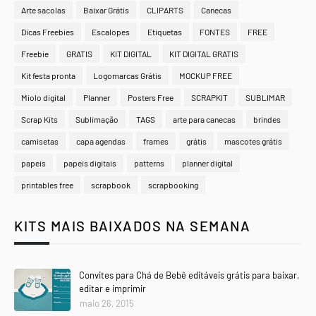
Arte sacolas
Baixar Grátis
CLIPARTS
Canecas
Dicas Freebies
Escalopes
Etiquetas
FONTES
FREE
Freebie
GRATIS
KIT DIGITAL
KIT DIGITAL GRATIS
Kit festa pronta
Logomarcas Grátis
MOCKUP FREE
Miolo digital
Planner
Posters Free
SCRAPKIT
SUBLIMAR
Scrap Kits
Sublimação
TAGS
arte para canecas
brindes
camisetas
capa agendas
frames
grátis
mascotes grátis
papeis
papeis digitais
patterns
planner digital
printables free
scrapbook
scrapbooking
KITS MAIS BAIXADOS NA SEMANA
Convites para Chá de Bebê editáveis grátis para baixar,
editar e imprimir
maio 26, 2015