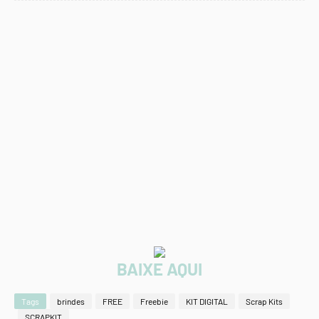
BAIXE AQUI
Tags
brindes
FREE
Freebie
KIT DIGITAL
Scrap Kits
SCRAPKIT