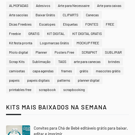
ALMOFADAS
Adesivos
Arte para Necessaire
Arte para caixas
Arte sacolas
Baixar Grátis
CLIPARTS
Canecas
Dicas Freebies
Escalopes
Etiquetas
FONTES
FREE
Freebie
GRATIS
KIT DIGITAL
KIT DIGITAL GRATIS
Kit festa pronta
Logomarcas Grátis
MOCKUP FREE
Miolo digital
Planner
Posters Free
SCRAPKIT
SUBLIMAR
Scrap Kits
Sublimação
TAGS
arte para canecas
brindes
camisetas
capa agendas
frames
grátis
mascotes grátis
papeis
papeis digitais
patterns
planner digital
printables free
scrapbook
scrapbooking
KITS MAIS BAIXADOS NA SEMANA
Convites para Chá de Bebê editáveis grátis para baixar,
editar e imprimir