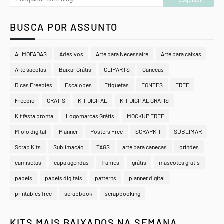
BUSCA POR ASSUNTO
ALMOFADAS
Adesivos
Arte para Necessaire
Arte para caixas
Arte sacolas
Baixar Grátis
CLIPARTS
Canecas
Dicas Freebies
Escalopes
Etiquetas
FONTES
FREE
Freebie
GRATIS
KIT DIGITAL
KIT DIGITAL GRATIS
Kit festa pronta
Logomarcas Grátis
MOCKUP FREE
Miolo digital
Planner
Posters Free
SCRAPKIT
SUBLIMAR
Scrap Kits
Sublimação
TAGS
arte para canecas
brindes
camisetas
capa agendas
frames
grátis
mascotes grátis
papeis
papeis digitais
patterns
planner digital
printables free
scrapbook
scrapbooking
KITS MAIS BAIXADOS NA SEMANA