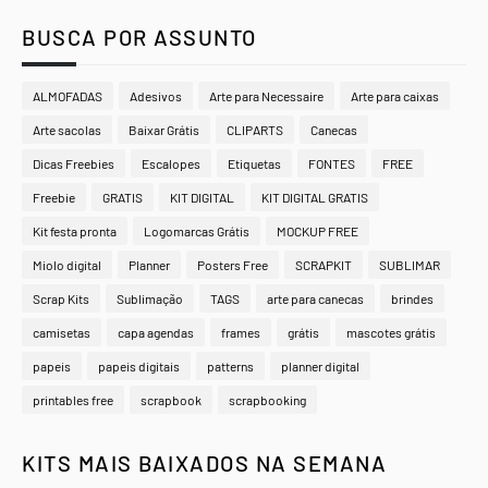
BUSCA POR ASSUNTO
ALMOFADAS
Adesivos
Arte para Necessaire
Arte para caixas
Arte sacolas
Baixar Grátis
CLIPARTS
Canecas
Dicas Freebies
Escalopes
Etiquetas
FONTES
FREE
Freebie
GRATIS
KIT DIGITAL
KIT DIGITAL GRATIS
Kit festa pronta
Logomarcas Grátis
MOCKUP FREE
Miolo digital
Planner
Posters Free
SCRAPKIT
SUBLIMAR
Scrap Kits
Sublimação
TAGS
arte para canecas
brindes
camisetas
capa agendas
frames
grátis
mascotes grátis
papeis
papeis digitais
patterns
planner digital
printables free
scrapbook
scrapbooking
KITS MAIS BAIXADOS NA SEMANA