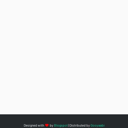
Designed with
by
Blogspot
| Distributed by
Gooyaabi