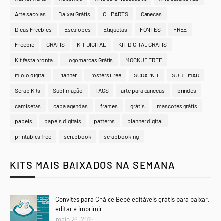
Arte sacolas
Baixar Grátis
CLIPARTS
Canecas
Dicas Freebies
Escalopes
Etiquetas
FONTES
FREE
Freebie
GRATIS
KIT DIGITAL
KIT DIGITAL GRATIS
Kit festa pronta
Logomarcas Grátis
MOCKUP FREE
Miolo digital
Planner
Posters Free
SCRAPKIT
SUBLIMAR
Scrap Kits
Sublimação
TAGS
arte para canecas
brindes
camisetas
capa agendas
frames
grátis
mascotes grátis
papeis
papeis digitais
patterns
planner digital
printables free
scrapbook
scrapbooking
KITS MAIS BAIXADOS NA SEMANA
Convites para Chá de Bebê editáveis grátis para baixar,
editar e imprimir
maio 26, 2015