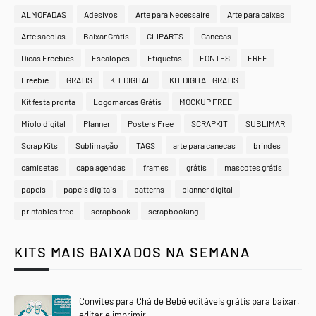
ALMOFADAS
Adesivos
Arte para Necessaire
Arte para caixas
Arte sacolas
Baixar Grátis
CLIPARTS
Canecas
Dicas Freebies
Escalopes
Etiquetas
FONTES
FREE
Freebie
GRATIS
KIT DIGITAL
KIT DIGITAL GRATIS
Kit festa pronta
Logomarcas Grátis
MOCKUP FREE
Miolo digital
Planner
Posters Free
SCRAPKIT
SUBLIMAR
Scrap Kits
Sublimação
TAGS
arte para canecas
brindes
camisetas
capa agendas
frames
grátis
mascotes grátis
papeis
papeis digitais
patterns
planner digital
printables free
scrapbook
scrapbooking
KITS MAIS BAIXADOS NA SEMANA
Convites para Chá de Bebê editáveis grátis para baixar,
editar e imprimir