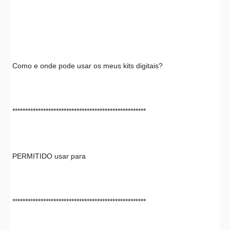
 Como e onde pode usar os meus kits digitais?
 ****************************************************
 PERMITIDO usar para
 **************************************************** 