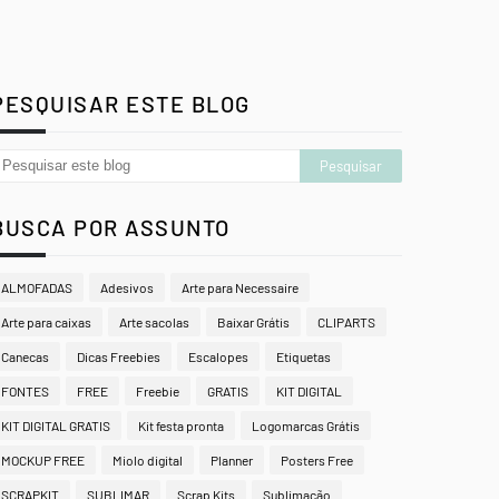
PESQUISAR ESTE BLOG
BUSCA POR ASSUNTO
ALMOFADAS
Adesivos
Arte para Necessaire
Arte para caixas
Arte sacolas
Baixar Grátis
CLIPARTS
Canecas
Dicas Freebies
Escalopes
Etiquetas
FONTES
FREE
Freebie
GRATIS
KIT DIGITAL
KIT DIGITAL GRATIS
Kit festa pronta
Logomarcas Grátis
MOCKUP FREE
Miolo digital
Planner
Posters Free
SCRAPKIT
SUBLIMAR
Scrap Kits
Sublimação