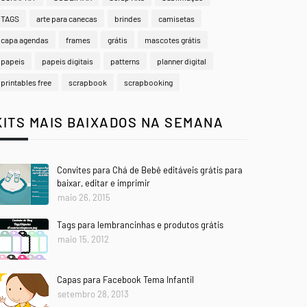
TAGS
arte para canecas
brindes
camisetas
capa agendas
frames
grátis
mascotes grátis
papeis
papeis digitais
patterns
planner digital
printables free
scrapbook
scrapbooking
KITS MAIS BAIXADOS NA SEMANA
Convites para Chá de Bebê editáveis grátis para
baixar, editar e imprimir
maio 26, 2015
Tags para lembrancinhas e produtos grátis
maio 15, 2012
Capas para Facebook Tema Infantil
setembro 28, 2013