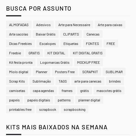
BUSCA POR ASSUNTO
ALMOFADAS
Adesivos
Arte para Necessaire
Arte para caixas
Arte sacolas
Baixar Grátis
CLIPARTS
Canecas
Dicas Freebies
Escalopes
Etiquetas
FONTES
FREE
Freebie
GRATIS
KIT DIGITAL
KIT DIGITAL GRATIS
Kit festa pronta
Logomarcas Grátis
MOCKUP FREE
Miolo digital
Planner
Posters Free
SCRAPKIT
SUBLIMAR
Scrap Kits
Sublimação
TAGS
arte para canecas
brindes
camisetas
capa agendas
frames
grátis
mascotes grátis
papeis
papeis digitais
patterns
planner digital
printables free
scrapbook
scrapbooking
KITS MAIS BAIXADOS NA SEMANA