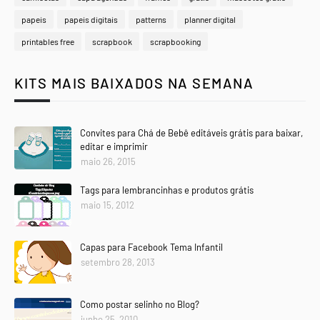
papeis
papeis digitais
patterns
planner digital
printables free
scrapbook
scrapbooking
KITS MAIS BAIXADOS NA SEMANA
Convites para Chá de Bebê editáveis grátis para baixar,
editar e imprimir
maio 26, 2015
Tags para lembrancinhas e produtos grátis
maio 15, 2012
Capas para Facebook Tema Infantil
setembro 28, 2013
Como postar selinho no Blog?
junho 25, 2010