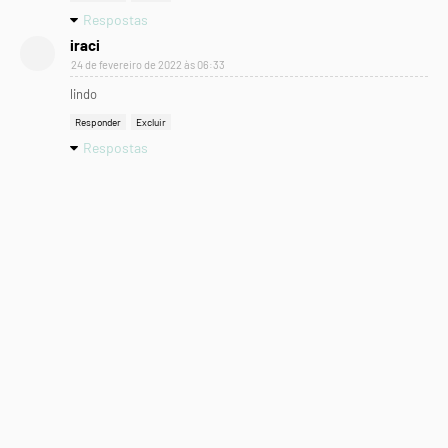
Respostas
iraci
24 de fevereiro de 2022 às 06:33
lindo
Responder
Excluir
Respostas