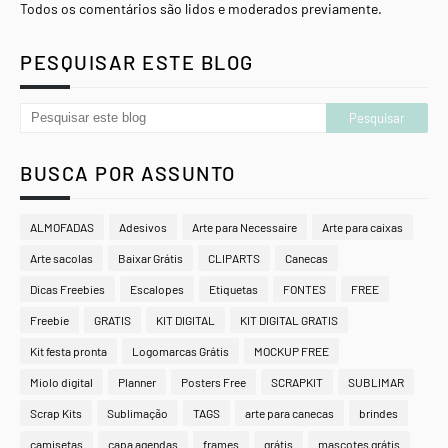
Todos os comentários são lidos e moderados previamente.
PESQUISAR ESTE BLOG
BUSCA POR ASSUNTO
ALMOFADAS
Adesivos
Arte para Necessaire
Arte para caixas
Arte sacolas
Baixar Grátis
CLIPARTS
Canecas
Dicas Freebies
Escalopes
Etiquetas
FONTES
FREE
Freebie
GRATIS
KIT DIGITAL
KIT DIGITAL GRATIS
Kit festa pronta
Logomarcas Grátis
MOCKUP FREE
Miolo digital
Planner
Posters Free
SCRAPKIT
SUBLIMAR
Scrap Kits
Sublimação
TAGS
arte para canecas
brindes
camisetas
capa agendas
frames
grátis
mascotes grátis