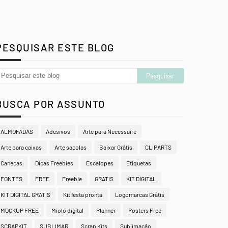
PESQUISAR ESTE BLOG
BUSCA POR ASSUNTO
ALMOFADAS
Adesivos
Arte para Necessaire
Arte para caixas
Arte sacolas
Baixar Grátis
CLIPARTS
Canecas
Dicas Freebies
Escalopes
Etiquetas
FONTES
FREE
Freebie
GRATIS
KIT DIGITAL
KIT DIGITAL GRATIS
Kit festa pronta
Logomarcas Grátis
MOCKUP FREE
Miolo digital
Planner
Posters Free
SCRAPKIT
SUBLIMAR
Scrap Kits
Sublimação