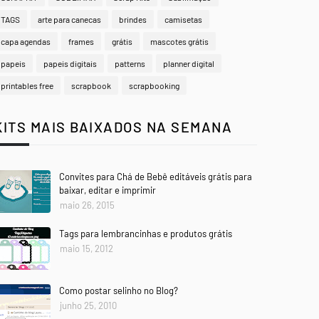
TAGS
arte para canecas
brindes
camisetas
capa agendas
frames
grátis
mascotes grátis
papeis
papeis digitais
patterns
planner digital
printables free
scrapbook
scrapbooking
KITS MAIS BAIXADOS NA SEMANA
Convites para Chá de Bebê editáveis grátis para
baixar, editar e imprimir
maio 26, 2015
Tags para lembrancinhas e produtos grátis
maio 15, 2012
Como postar selinho no Blog?
junho 25, 2010