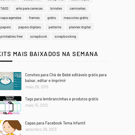
TAGS
arte para canecas
brindes
camisetas
capa agendas
frames
grátis
mascotes grátis
papeis
papeis digitais
patterns
planner digital
printables free
scrapbook
scrapbooking
KITS MAIS BAIXADOS NA SEMANA
Convites para Chá de Bebê editáveis grátis para
baixar, editar e imprimir
maio 26, 2015
Tags para lembrancinhas e produtos grátis
maio 15, 2012
Capas para Facebook Tema Infantil
setembro 28, 2013