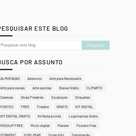
PESQUISAR ESTE BLOG
BUSCA POR ASSUNTO
ALMOFADAS
Adesivos
Arte para Necessaire
Arte para caixas
Arte sacolas
Baixar Grátis
CLIPARTS
Canecas
Dicas Freebies
Escalopes
Etiquetas
FONTES
FREE
Freebie
GRATIS
KIT DIGITAL
KIT DIGITAL GRATIS
Kit festa pronta
Logomarcas Grátis
MOCKUP FREE
Miolo digital
Planner
Posters Free
SCRAPKIT
SUBLIMAR
Scrap Kits
Sublimação