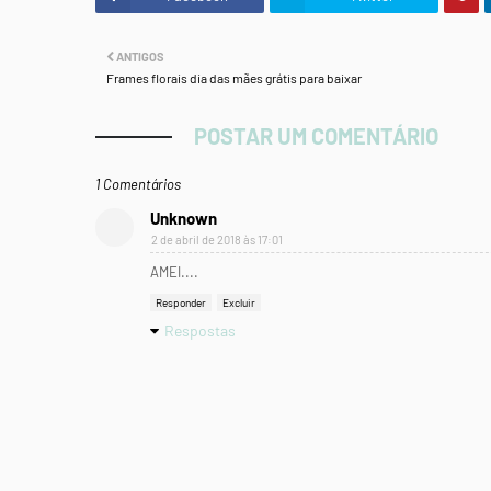
ANTIGOS
Frames florais dia das mães grátis para baixar
POSTAR UM COMENTÁRIO
1 Comentários
Unknown
2 de abril de 2018 às 17:01
AMEI....
Responder
Excluir
Respostas