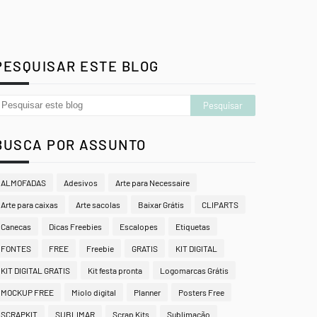
PESQUISAR ESTE BLOG
BUSCA POR ASSUNTO
ALMOFADAS
Adesivos
Arte para Necessaire
Arte para caixas
Arte sacolas
Baixar Grátis
CLIPARTS
Canecas
Dicas Freebies
Escalopes
Etiquetas
FONTES
FREE
Freebie
GRATIS
KIT DIGITAL
KIT DIGITAL GRATIS
Kit festa pronta
Logomarcas Grátis
MOCKUP FREE
Miolo digital
Planner
Posters Free
SCRAPKIT
SUBLIMAR
Scrap Kits
Sublimação