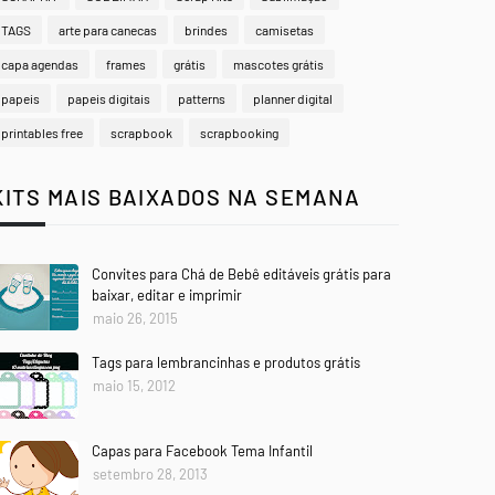
TAGS
arte para canecas
brindes
camisetas
capa agendas
frames
grátis
mascotes grátis
papeis
papeis digitais
patterns
planner digital
printables free
scrapbook
scrapbooking
KITS MAIS BAIXADOS NA SEMANA
Convites para Chá de Bebê editáveis grátis para
baixar, editar e imprimir
maio 26, 2015
Tags para lembrancinhas e produtos grátis
maio 15, 2012
Capas para Facebook Tema Infantil
setembro 28, 2013