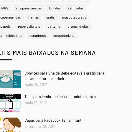
TAGS
arte para canecas
brindes
camisetas
capa agendas
frames
grátis
mascotes grátis
papeis
papeis digitais
patterns
planner digital
printables free
scrapbook
scrapbooking
KITS MAIS BAIXADOS NA SEMANA
Convites para Chá de Bebê editáveis grátis para
baixar, editar e imprimir
maio 26, 2015
Tags para lembrancinhas e produtos grátis
maio 15, 2012
Capas para Facebook Tema Infantil
setembro 28, 2013