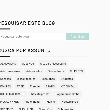
PESQUISAR ESTE BLOG
BUSCA POR ASSUNTO
ALMOFADAS
Adesivos
Arte para Necessaire
Arte para caixas
Arte sacolas
Baixar Grátis
CLIPARTS
Canecas
Dicas Freebies
Escalopes
Etiquetas
FONTES
FREE
Freebie
GRATIS
KIT DIGITAL
KIT DIGITAL GRATIS
Kit festa pronta
Logomarcas Grátis
MOCKUP FREE
Miolo digital
Planner
Posters Free
SCRAPKIT
SUBLIMAR
Scrap Kits
Sublimação