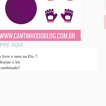
\
PRE AQUI
 livre e nem na Elo 7.
esejar o kit
, combinado?