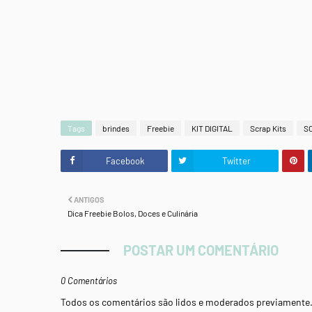
Tags
brindes
Freebie
KIT DIGITAL
Scrap Kits
S
Facebook
Twitter
ANTIGOS
Dica Freebie Bolos, Doces e Culinária
POSTAR UM COMENTÁRIO
0 Comentários
Todos os comentários são lidos e moderados previamente