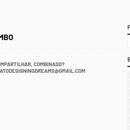
UMBO
OMPARTILHAR, COMBINADO?
TATODESIGNINGDREAMS@GMAIL.COM