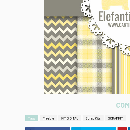
COM
Tags
Freebie
KIT DIGITAL
Scrap Kits
SCRAPKIT