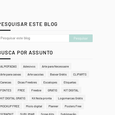
PESQUISAR ESTE BLOG
BUSCA POR ASSUNTO
ALMOFADAS
Adesivos
Arte para Necessaire
Arte para caixas
Arte sacolas
Baixar Grátis
CLIPARTS
Canecas
Dicas Freebies
Escalopes
Etiquetas
FONTES
FREE
Freebie
GRATIS
KIT DIGITAL
KIT DIGITAL GRATIS
Kit festa pronta
Logomarcas Grátis
MOCKUP FREE
Miolo digital
Planner
Posters Free
SCRAPKIT
SUBLIMAR
Scrap Kits
Sublimação