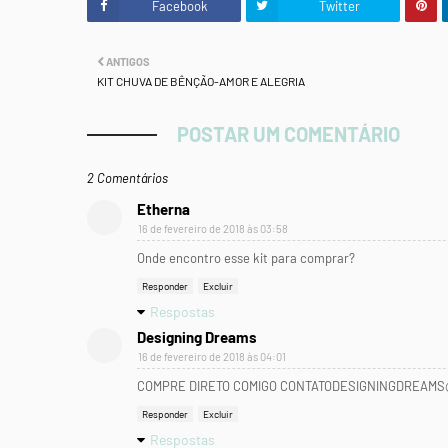
Facebook
Twitter
ANTIGOS
KIT CHUVA DE BÊNÇÃO-AMOR E ALEGRIA
POSTAR UM COMENTÁRIO
2 Comentários
Etherna
16 de fevereiro de 2018 às 03:58
Onde encontro esse kit para comprar?
Responder
Excluir
Respostas
Designing Dreams
16 de fevereiro de 2018 às 04:01
COMPRE DIRETO COMIGO CONTATODESIGNINGDREAMS
Responder
Excluir
Respostas