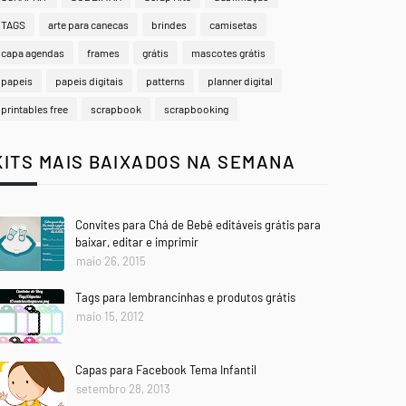
TAGS
arte para canecas
brindes
camisetas
capa agendas
frames
grátis
mascotes grátis
papeis
papeis digitais
patterns
planner digital
printables free
scrapbook
scrapbooking
KITS MAIS BAIXADOS NA SEMANA
Convites para Chá de Bebê editáveis grátis para
baixar, editar e imprimir
maio 26, 2015
Tags para lembrancinhas e produtos grátis
maio 15, 2012
Capas para Facebook Tema Infantil
setembro 28, 2013