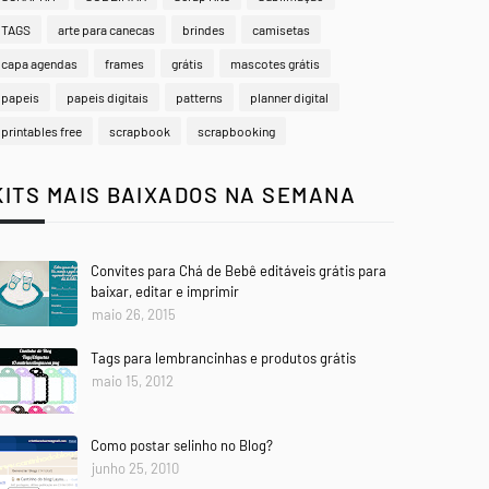
TAGS
arte para canecas
brindes
camisetas
capa agendas
frames
grátis
mascotes grátis
papeis
papeis digitais
patterns
planner digital
printables free
scrapbook
scrapbooking
KITS MAIS BAIXADOS NA SEMANA
Convites para Chá de Bebê editáveis grátis para
baixar, editar e imprimir
maio 26, 2015
Tags para lembrancinhas e produtos grátis
maio 15, 2012
Como postar selinho no Blog?
junho 25, 2010