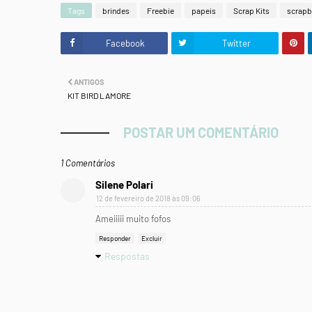
Tags
brindes
Freebie
papeis
Scrap Kits
scrap
Facebook
Twitter
ANTIGOS
KIT BIRD LAMORE
POSTAR UM COMENTÁRIO
1 Comentários
Silene Polari
12 de fevereiro de 2018 às 09:06
Ameiiiii muito fofos
Responder
Excluir
Respostas