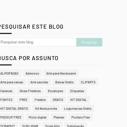
PESQUISAR ESTE BLOG
BUSCA POR ASSUNTO
ALMOFADAS
Adesivos
Arte para Necessaire
Arte para caixas
Arte sacolas
Baixar Grátis
CLIPARTS
Canecas
Dicas Freebies
Escalopes
Etiquetas
FONTES
FREE
Freebie
GRATIS
KIT DIGITAL
KIT DIGITAL GRATIS
Kit festa pronta
Logomarcas Grátis
MOCKUP FREE
Miolo digital
Planner
Posters Free
SCRAPKIT
SUBLIMAR
Scrap Kits
Sublimação