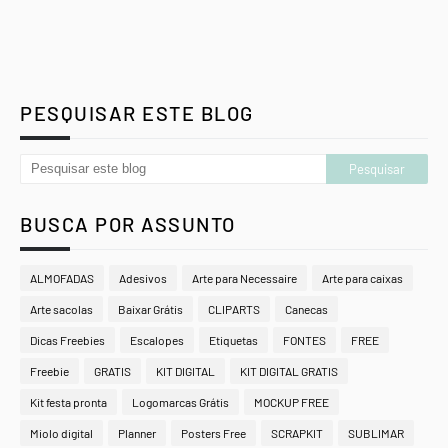
PESQUISAR ESTE BLOG
BUSCA POR ASSUNTO
ALMOFADAS
Adesivos
Arte para Necessaire
Arte para caixas
Arte sacolas
Baixar Grátis
CLIPARTS
Canecas
Dicas Freebies
Escalopes
Etiquetas
FONTES
FREE
Freebie
GRATIS
KIT DIGITAL
KIT DIGITAL GRATIS
Kit festa pronta
Logomarcas Grátis
MOCKUP FREE
Miolo digital
Planner
Posters Free
SCRAPKIT
SUBLIMAR