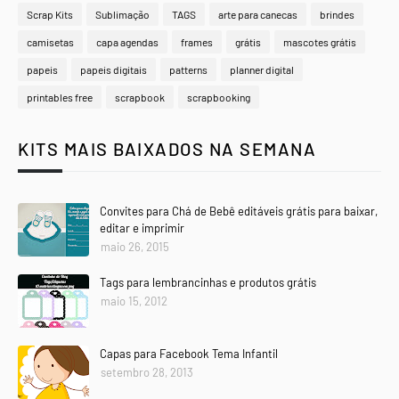
Scrap Kits
Sublimação
TAGS
arte para canecas
brindes
camisetas
capa agendas
frames
grátis
mascotes grátis
papeis
papeis digitais
patterns
planner digital
printables free
scrapbook
scrapbooking
KITS MAIS BAIXADOS NA SEMANA
Convites para Chá de Bebê editáveis grátis para baixar,
editar e imprimir
maio 26, 2015
Tags para lembrancinhas e produtos grátis
maio 15, 2012
Capas para Facebook Tema Infantil
setembro 28, 2013