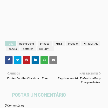
Tags
background
brindes
FREE
Freebie
KIT DIGITAL
papeis
patterns
SCRAPKIT
ANTIGOS
MAIS RECENTES
Fontes Doodles Chalkboard Free
Tags Mesversário Elefantinha Baby
Free para baixar
POSTAR UM COMENTÁRIO
0 Comentários