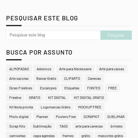
PESQUISAR ESTE BLOG
BUSCA POR ASSUNTO
ALMOFADAS
Adesivos
Arte para Necessaire
Arte para caixas
Arte sacolas
Baixar Grátis
CLIPARTS
Canecas
Dicas Freebies
Escalopes
Etiquetas
FONTES
FREE
Freebie
GRATIS
KIT DIGITAL
KIT DIGITAL GRATIS
Kit festa pronta
Logomarcas Grátis
MOCKUP FREE
Miolo digital
Planner
Posters Free
SCRAPKIT
SUBLIMAR
Scrap Kits
Sublimação
TAGS
arte para canecas
brindes
camisetas
capa agendas
frames
grátis
mascotes grátis