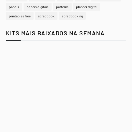
papeis
papeis digitais
patterns
planner digital
printables free
scrapbook
scrapbooking
KITS MAIS BAIXADOS NA SEMANA