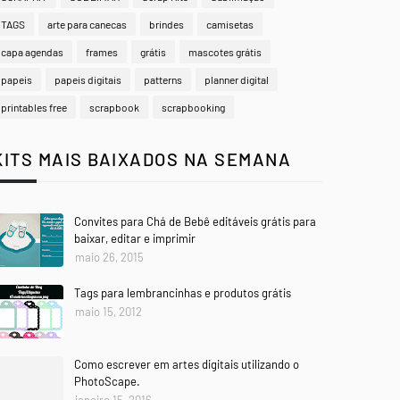
TAGS
arte para canecas
brindes
camisetas
capa agendas
frames
grátis
mascotes grátis
papeis
papeis digitais
patterns
planner digital
printables free
scrapbook
scrapbooking
KITS MAIS BAIXADOS NA SEMANA
Convites para Chá de Bebê editáveis grátis para
baixar, editar e imprimir
maio 26, 2015
Tags para lembrancinhas e produtos grátis
maio 15, 2012
Como escrever em artes digitais utilizando o
PhotoScape.