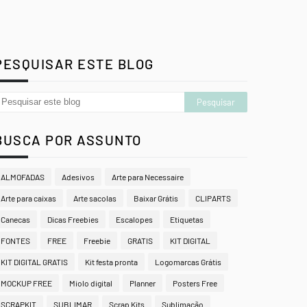
PESQUISAR ESTE BLOG
BUSCA POR ASSUNTO
ALMOFADAS
Adesivos
Arte para Necessaire
Arte para caixas
Arte sacolas
Baixar Grátis
CLIPARTS
Canecas
Dicas Freebies
Escalopes
Etiquetas
FONTES
FREE
Freebie
GRATIS
KIT DIGITAL
KIT DIGITAL GRATIS
Kit festa pronta
Logomarcas Grátis
MOCKUP FREE
Miolo digital
Planner
Posters Free
SCRAPKIT
SUBLIMAR
Scrap Kits
Sublimação