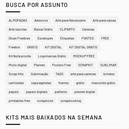
BUSCA POR ASSUNTO
ALMOFADAS
Adesivos
Arte para Necessaire
Arte para caixas
Arte sacolas
Baixar Grátis
CLIPARTS
Canecas
Dicas Freebies
Escalopes
Etiquetas
FONTES
FREE
Freebie
GRATIS
KIT DIGITAL
KIT DIGITAL GRATIS
Kit festa pronta
Logomarcas Grátis
MOCKUP FREE
Miolo digital
Planner
Posters Free
SCRAPKIT
SUBLIMAR
Scrap Kits
Sublimação
TAGS
arte para canecas
brindes
camisetas
capa agendas
frames
grátis
mascotes grátis
papeis
papeis digitais
patterns
planner digital
printables free
scrapbook
scrapbooking
KITS MAIS BAIXADOS NA SEMANA