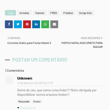
Tags
brindes
frames
FREE
Freebie
Scrap Kits
ANTIGOS
MAIS RECENTES
Convites Grátis para Festa Infantil 2
PAPEIS NATALINOS GRÁTIS PARA
BAIXAR
POSTAR UM COMENTÁRIO
1 Comentários
Unknown
12 de fevereiro de 2017 às 17:37
Gente do céu, que tanta coisa linda!!!! Muito obrigada por
disponibilizar tantos arquivos lindos!!!
Responder
Excluir
Respostas