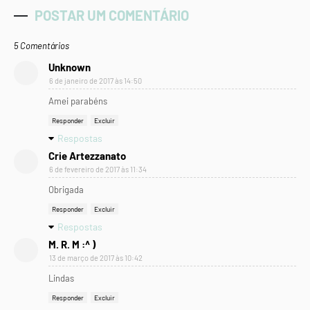
POSTAR UM COMENTÁRIO
5 Comentários
Unknown
6 de janeiro de 2017 às 14:50
Amei parabéns
Responder
Excluir
Respostas
Crie Artezzanato
6 de fevereiro de 2017 às 11:34
Obrigada
Responder
Excluir
Respostas
M. R. M :^ )
13 de março de 2017 às 10:42
Lindas
Responder
Excluir