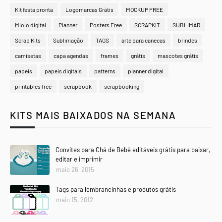
Kit festa pronta
Logomarcas Grátis
MOCKUP FREE
Miolo digital
Planner
Posters Free
SCRAPKIT
SUBLIMAR
Scrap Kits
Sublimação
TAGS
arte para canecas
brindes
camisetas
capa agendas
frames
grátis
mascotes grátis
papeis
papeis digitais
patterns
planner digital
printables free
scrapbook
scrapbooking
KITS MAIS BAIXADOS NA SEMANA
Convites para Chá de Bebê editáveis grátis para baixar,
editar e imprimir
maio 26, 2015
Tags para lembrancinhas e produtos grátis
maio 15, 2012