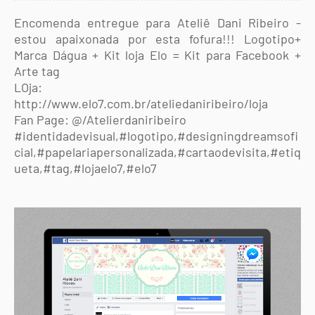
Encomenda entregue para Ateliê Dani Ribeiro -
estou apaixonada por esta fofura!!! Logotipo+
Marca Dágua + Kit loja Elo = Kit para Facebook +
Arte tag
LOja:
http://www.elo7.com.br/ateliedaniribeiro/loja
Fan Page: @/Atelierdaniribeiro
#identidadevisual,#logotipo,#designingdreamsofi
cial,#papelariapersonalizada,#cartaodevisita,#etiq
ueta,#tag,#lojaelo7,#elo7