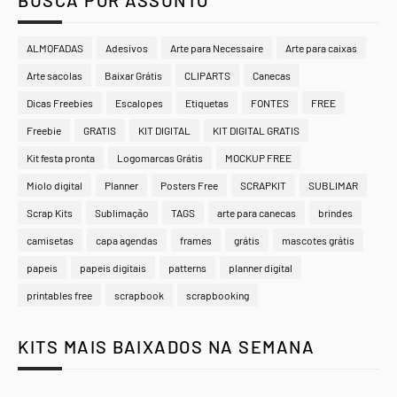
ALMOFADAS
Adesivos
Arte para Necessaire
Arte para caixas
Arte sacolas
Baixar Grátis
CLIPARTS
Canecas
Dicas Freebies
Escalopes
Etiquetas
FONTES
FREE
Freebie
GRATIS
KIT DIGITAL
KIT DIGITAL GRATIS
Kit festa pronta
Logomarcas Grátis
MOCKUP FREE
Miolo digital
Planner
Posters Free
SCRAPKIT
SUBLIMAR
Scrap Kits
Sublimação
TAGS
arte para canecas
brindes
camisetas
capa agendas
frames
grátis
mascotes grátis
papeis
papeis digitais
patterns
planner digital
printables free
scrapbook
scrapbooking
KITS MAIS BAIXADOS NA SEMANA