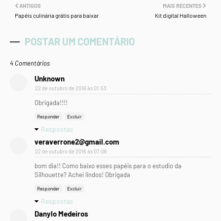
ANTIGOS
MAIS RECENTES
Papéis culinária grátis para baixar
Kit digital Halloween
POSTAR UM COMENTÁRIO
4 Comentários
Unknown
22 de outubro de 2016 às 01:53
Obrigada!!!!
Responder
Excluir
Respostas
veraverrone2@gmail.com
22 de outubro de 2016 às 07:06
bom dia!! Como baixo esses papéis para o estudio da
Silhouette? Achei lindos! Obrigada
Responder
Excluir
Respostas
Danylo Medeiros