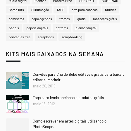
Miolo digital
Planner
Posters Free
SCRAPKIT
SUBLIMAR
Scrap Kits
Sublimação
TAGS
arte para canecas
brindes
camisetas
capa agendas
frames
grátis
mascotes grátis
papeis
papeis digitais
patterns
planner digital
printables free
scrapbook
scrapbooking
KITS MAIS BAIXADOS NA SEMANA
Convites para Chá de Bebê editáveis grátis para baixar,
editar e imprimir
maio 26, 2015
Tags para lembrancinhas e produtos grátis
maio 15, 2012
Como escrever em artes digitais utilizando o
PhotoScape.