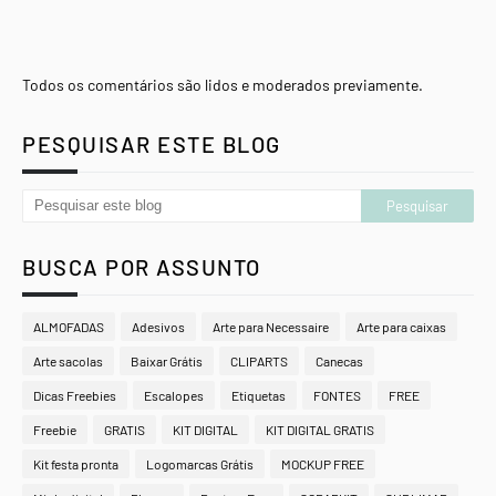
Todos os comentários são lidos e moderados previamente.
PESQUISAR ESTE BLOG
BUSCA POR ASSUNTO
ALMOFADAS
Adesivos
Arte para Necessaire
Arte para caixas
Arte sacolas
Baixar Grátis
CLIPARTS
Canecas
Dicas Freebies
Escalopes
Etiquetas
FONTES
FREE
Freebie
GRATIS
KIT DIGITAL
KIT DIGITAL GRATIS
Kit festa pronta
Logomarcas Grátis
MOCKUP FREE