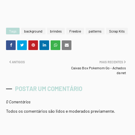
Tags
background
brindes
Freebie
patterns
Scrap Kits
ANTIGOS
MAIS RECENTES
Caixas Box Pokemom Go - Achados
da net
POSTAR UM COMENTÁRIO
0 Comentários
Todos os comentários são lidos e moderados previamente.