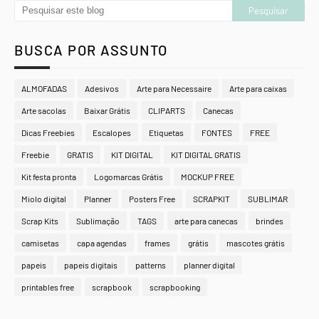
BUSCA POR ASSUNTO
ALMOFADAS
Adesivos
Arte para Necessaire
Arte para caixas
Arte sacolas
Baixar Grátis
CLIPARTS
Canecas
Dicas Freebies
Escalopes
Etiquetas
FONTES
FREE
Freebie
GRATIS
KIT DIGITAL
KIT DIGITAL GRATIS
Kit festa pronta
Logomarcas Grátis
MOCKUP FREE
Miolo digital
Planner
Posters Free
SCRAPKIT
SUBLIMAR
Scrap Kits
Sublimação
TAGS
arte para canecas
brindes
camisetas
capa agendas
frames
grátis
mascotes grátis
papeis
papeis digitais
patterns
planner digital
printables free
scrapbook
scrapbooking