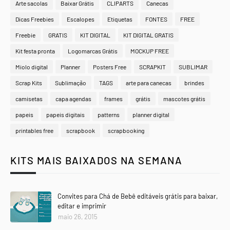
Arte sacolas
Baixar Grátis
CLIPARTS
Canecas
Dicas Freebies
Escalopes
Etiquetas
FONTES
FREE
Freebie
GRATIS
KIT DIGITAL
KIT DIGITAL GRATIS
Kit festa pronta
Logomarcas Grátis
MOCKUP FREE
Miolo digital
Planner
Posters Free
SCRAPKIT
SUBLIMAR
Scrap Kits
Sublimação
TAGS
arte para canecas
brindes
camisetas
capa agendas
frames
grátis
mascotes grátis
papeis
papeis digitais
patterns
planner digital
printables free
scrapbook
scrapbooking
KITS MAIS BAIXADOS NA SEMANA
Convites para Chá de Bebê editáveis grátis para baixar,
editar e imprimir
maio 26, 2015