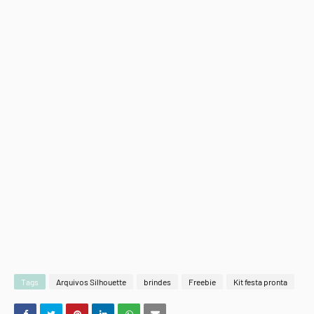
Tags
Arquivos Silhouette
brindes
Freebie
Kit festa pronta