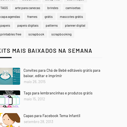
TAGS
arte para canecas
brindes
camisetas
capa agendas
frames
grátis
mascotes grátis
papeis
papeis digitais
patterns
planner digital
printables free
scrapbook
scrapbooking
KITS MAIS BAIXADOS NA SEMANA
Convites para Chá de Bebê editáveis grátis para
baixar, editar e imprimir
maio 26, 2015
Tags para lembrancinhas e produtos grátis
maio 15, 2012
Capas para Facebook Tema Infantil
setembro 28, 2013