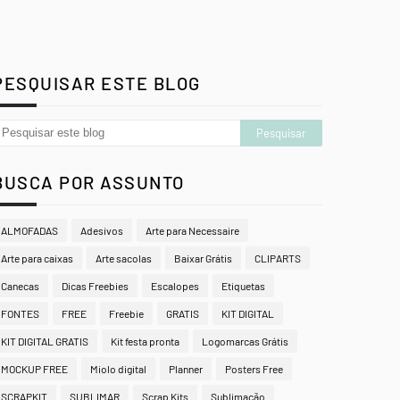
PESQUISAR ESTE BLOG
BUSCA POR ASSUNTO
ALMOFADAS
Adesivos
Arte para Necessaire
Arte para caixas
Arte sacolas
Baixar Grátis
CLIPARTS
Canecas
Dicas Freebies
Escalopes
Etiquetas
FONTES
FREE
Freebie
GRATIS
KIT DIGITAL
KIT DIGITAL GRATIS
Kit festa pronta
Logomarcas Grátis
MOCKUP FREE
Miolo digital
Planner
Posters Free
SCRAPKIT
SUBLIMAR
Scrap Kits
Sublimação