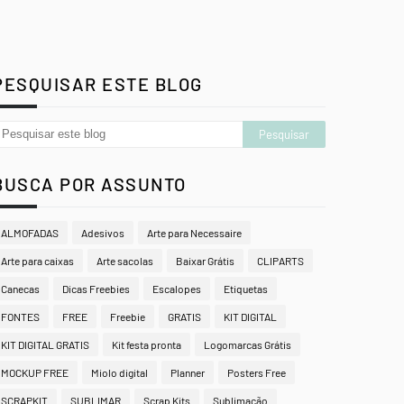
PESQUISAR ESTE BLOG
BUSCA POR ASSUNTO
ALMOFADAS
Adesivos
Arte para Necessaire
Arte para caixas
Arte sacolas
Baixar Grátis
CLIPARTS
Canecas
Dicas Freebies
Escalopes
Etiquetas
FONTES
FREE
Freebie
GRATIS
KIT DIGITAL
KIT DIGITAL GRATIS
Kit festa pronta
Logomarcas Grátis
MOCKUP FREE
Miolo digital
Planner
Posters Free
SCRAPKIT
SUBLIMAR
Scrap Kits
Sublimação