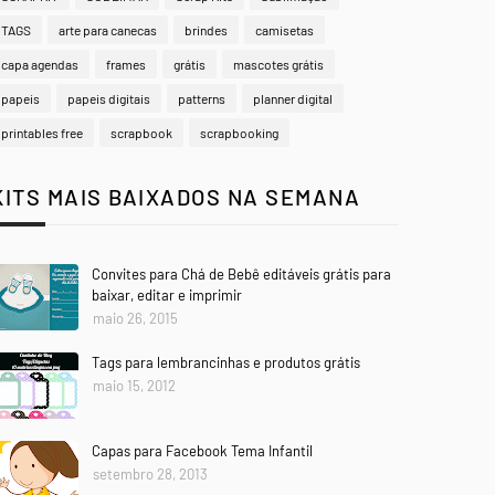
TAGS
arte para canecas
brindes
camisetas
capa agendas
frames
grátis
mascotes grátis
papeis
papeis digitais
patterns
planner digital
printables free
scrapbook
scrapbooking
KITS MAIS BAIXADOS NA SEMANA
Convites para Chá de Bebê editáveis grátis para
baixar, editar e imprimir
maio 26, 2015
Tags para lembrancinhas e produtos grátis
maio 15, 2012
Capas para Facebook Tema Infantil
setembro 28, 2013