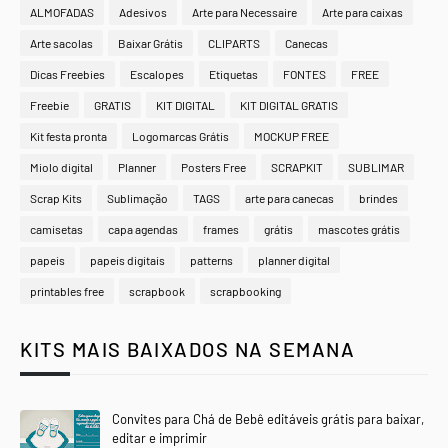
ALMOFADAS
Adesivos
Arte para Necessaire
Arte para caixas
Arte sacolas
Baixar Grátis
CLIPARTS
Canecas
Dicas Freebies
Escalopes
Etiquetas
FONTES
FREE
Freebie
GRATIS
KIT DIGITAL
KIT DIGITAL GRATIS
Kit festa pronta
Logomarcas Grátis
MOCKUP FREE
Miolo digital
Planner
Posters Free
SCRAPKIT
SUBLIMAR
Scrap Kits
Sublimação
TAGS
arte para canecas
brindes
camisetas
capa agendas
frames
grátis
mascotes grátis
papeis
papeis digitais
patterns
planner digital
printables free
scrapbook
scrapbooking
KITS MAIS BAIXADOS NA SEMANA
Convites para Chá de Bebê editáveis grátis para baixar,
editar e imprimir