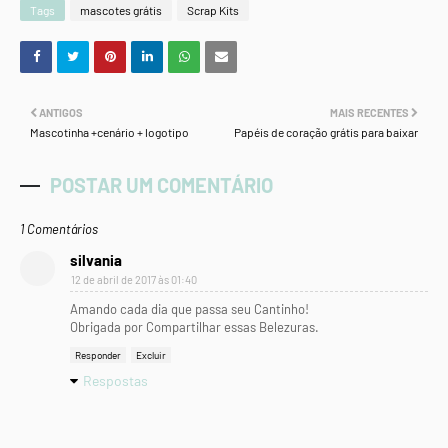
Tags
mascotes grátis
Scrap Kits
ANTIGOS
MAIS RECENTES
Mascotinha +cenário + logotipo
Papéis de coração grátis para baixar
POSTAR UM COMENTÁRIO
1 Comentários
silvania
12 de abril de 2017 às 01:40
Amando cada dia que passa seu Cantinho!
Obrigada por Compartilhar essas Belezuras.
Responder
Excluir
Respostas