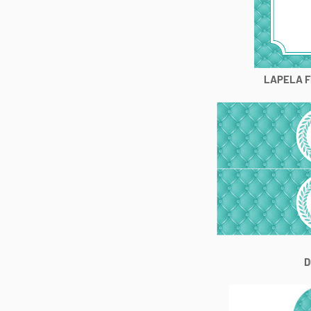
LAPELA F
D