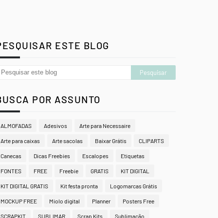
PESQUISAR ESTE BLOG
BUSCA POR ASSUNTO
ALMOFADAS
Adesivos
Arte para Necessaire
Arte para caixas
Arte sacolas
Baixar Grátis
CLIPARTS
Canecas
Dicas Freebies
Escalopes
Etiquetas
FONTES
FREE
Freebie
GRATIS
KIT DIGITAL
KIT DIGITAL GRATIS
Kit festa pronta
Logomarcas Grátis
MOCKUP FREE
Miolo digital
Planner
Posters Free
SCRAPKIT
SUBLIMAR
Scrap Kits
Sublimação