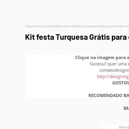
Página inicial
printables free
Kit festa Turquesa Grátis para editar e 
Kit festa Turquesa Grátis para 
Clique na imagem para 
Gostou? quer uma 
contatodesig
http://designin
GOSTO
RECOMENDADO BA
BA