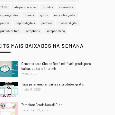
TAGS
arte para canecas
brindes
camisetas
capa agendas
frames
grátis
mascotes grátis
papeis
papeis digitais
patterns
planner digital
printables free
scrapbook
scrapbooking
KITS MAIS BAIXADOS NA SEMANA
Convites para Chá de Bebê editáveis grátis para
baixar, editar e imprimir
maio 26, 2015
Tags para lembrancinhas e produtos grátis
maio 15, 2012
Template Grátis Kawaii Cute
dezembro 19, 2012