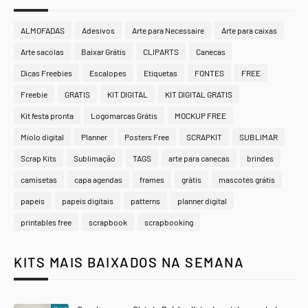
ALMOFADAS
Adesivos
Arte para Necessaire
Arte para caixas
Arte sacolas
Baixar Grátis
CLIPARTS
Canecas
Dicas Freebies
Escalopes
Etiquetas
FONTES
FREE
Freebie
GRATIS
KIT DIGITAL
KIT DIGITAL GRATIS
Kit festa pronta
Logomarcas Grátis
MOCKUP FREE
Miolo digital
Planner
Posters Free
SCRAPKIT
SUBLIMAR
Scrap Kits
Sublimação
TAGS
arte para canecas
brindes
camisetas
capa agendas
frames
grátis
mascotes grátis
papeis
papeis digitais
patterns
planner digital
printables free
scrapbook
scrapbooking
KITS MAIS BAIXADOS NA SEMANA