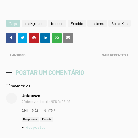
Tags
background
brindes
Freebie
patterns
Scrap Kits
ANTIGOS
MAIS RECENTES
POSTAR UM COMENTÁRIO
1 Comentários
Unknown
20 de dezembro de 2016 às 02:49
AMEI, SÃO LINDOS!
Responder
Excluir
Respostas