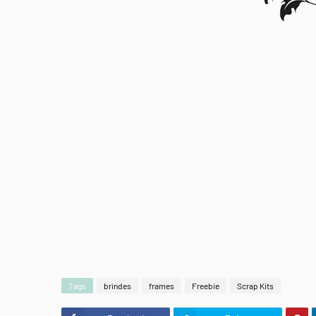
Tags
brindes
frames
Freebie
Scrap Kits