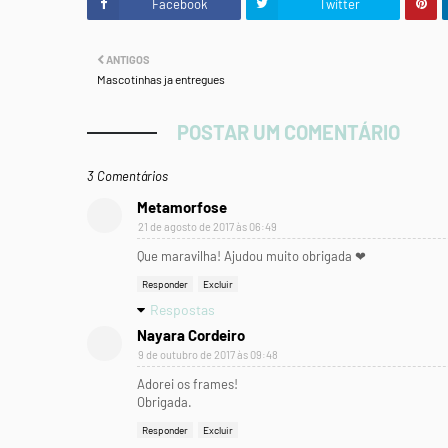
Facebook
Twitter
ANTIGOS
Mascotinhas ja entregues
POSTAR UM COMENTÁRIO
3 Comentários
Metamorfose
21 de agosto de 2017 às 06:49
Que maravilha! Ajudou muito obrigada ❤
Responder
Excluir
Respostas
Nayara Cordeiro
9 de outubro de 2017 às 09:48
Adorei os frames!
Obrigada.
Responder
Excluir