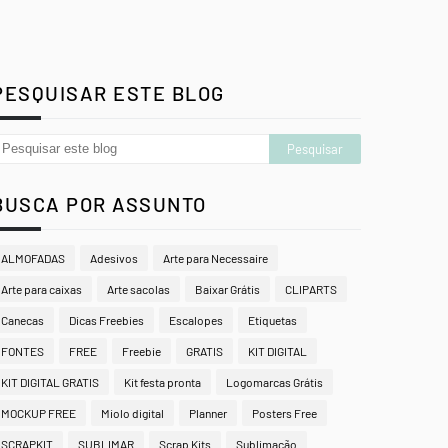
PESQUISAR ESTE BLOG
BUSCA POR ASSUNTO
ALMOFADAS
Adesivos
Arte para Necessaire
Arte para caixas
Arte sacolas
Baixar Grátis
CLIPARTS
Canecas
Dicas Freebies
Escalopes
Etiquetas
FONTES
FREE
Freebie
GRATIS
KIT DIGITAL
KIT DIGITAL GRATIS
Kit festa pronta
Logomarcas Grátis
MOCKUP FREE
Miolo digital
Planner
Posters Free
SCRAPKIT
SUBLIMAR
Scrap Kits
Sublimação