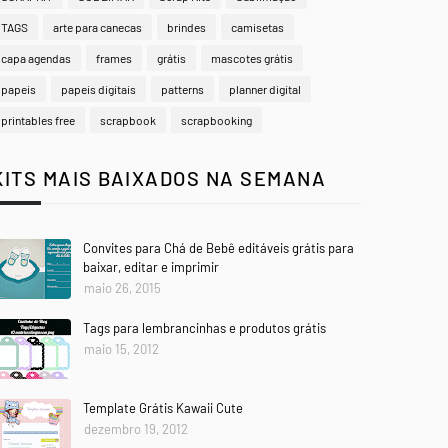
TAGS
arte para canecas
brindes
camisetas
capa agendas
frames
grátis
mascotes grátis
papeis
papeis digitais
patterns
planner digital
printables free
scrapbook
scrapbooking
KITS MAIS BAIXADOS NA SEMANA
Convites para Chá de Bebê editáveis grátis para
baixar, editar e imprimir
maio 26, 2015
Tags para lembrancinhas e produtos grátis
maio 15, 2012
Template Grátis Kawaii Cute
dezembro 19, 2012