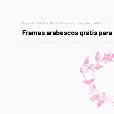
Página inicial
Scrap Kits
Frames arabescos grátis para baixar
Frames arabescos grátis para 