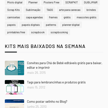
Miolo digital
Planner
Posters Free
SCRAPKIT
SUBLIMAR
Scrap Kits
Sublimação
TAGS
arte para canecas
brindes
camisetas
capa agendas
frames
grátis
mascotes grátis
papeis
papeis digitais
patterns
planner digital
printables free
scrapbook
scrapbooking
KITS MAIS BAIXADOS NA SEMANA
Convites para Chá de Bebê editáveis grátis para baixar,
editar e imprimir
maio 26, 2015
Tags para lembrancinhas e produtos grátis
maio 15, 2012
Como postar selinho no Blog?
junho 25, 2010