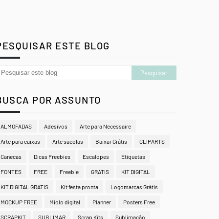
PESQUISAR ESTE BLOG
BUSCA POR ASSUNTO
ALMOFADAS
Adesivos
Arte para Necessaire
Arte para caixas
Arte sacolas
Baixar Grátis
CLIPARTS
Canecas
Dicas Freebies
Escalopes
Etiquetas
FONTES
FREE
Freebie
GRATIS
KIT DIGITAL
KIT DIGITAL GRATIS
Kit festa pronta
Logomarcas Grátis
MOCKUP FREE
Miolo digital
Planner
Posters Free
SCRAPKIT
SUBLIMAR
Scrap Kits
Sublimação