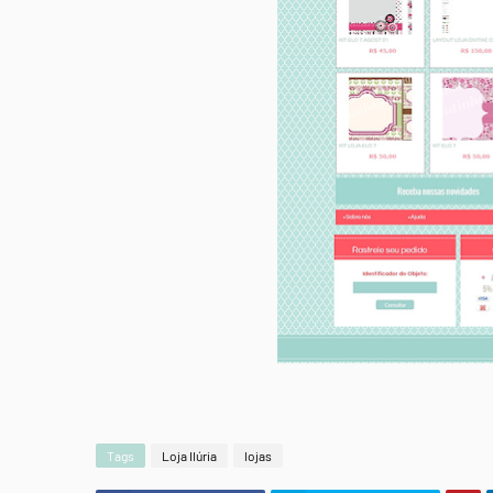
Tags
Loja Ilúria
lojas