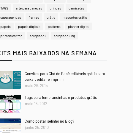
TAGS
arte para canecas
brindes
camisetas
capa agendas
frames
grátis
mascotes grátis
papeis
papeis digitais
patterns
planner digital
printables free
scrapbook
scrapbooking
KITS MAIS BAIXADOS NA SEMANA
Convites para Chá de Bebê editáveis grátis para
baixar, editar e imprimir
maio 26, 2015
Tags para lembrancinhas e produtos grátis
maio 15, 2012
Como postar selinho no Blog?
junho 25, 2010