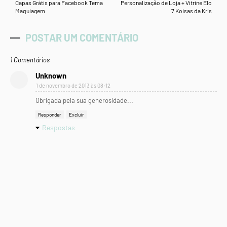
Capas Grátis para Facebook Tema
Personalização de Loja + Vitrine Elo
Maquiagem
7 Koisas da Kris
POSTAR UM COMENTÁRIO
1 Comentários
Unknown
1 de novembro de 2013 às 08:12
Obrigada pela sua generosidade...
Responder
Excluir
Respostas