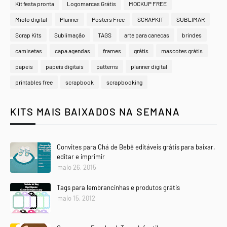
Kit festa pronta
Logomarcas Grátis
MOCKUP FREE
Miolo digital
Planner
Posters Free
SCRAPKIT
SUBLIMAR
Scrap Kits
Sublimação
TAGS
arte para canecas
brindes
camisetas
capa agendas
frames
grátis
mascotes grátis
papeis
papeis digitais
patterns
planner digital
printables free
scrapbook
scrapbooking
KITS MAIS BAIXADOS NA SEMANA
Convites para Chá de Bebê editáveis grátis para baixar,
editar e imprimir
maio 26, 2015
Tags para lembrancinhas e produtos grátis
maio 15, 2012