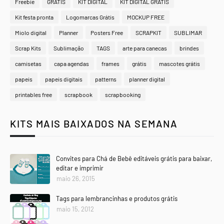
Freebie
GRATIS
KIT DIGITAL
KIT DIGITAL GRATIS
Kit festa pronta
Logomarcas Grátis
MOCKUP FREE
Miolo digital
Planner
Posters Free
SCRAPKIT
SUBLIMAR
Scrap Kits
Sublimação
TAGS
arte para canecas
brindes
camisetas
capa agendas
frames
grátis
mascotes grátis
papeis
papeis digitais
patterns
planner digital
printables free
scrapbook
scrapbooking
KITS MAIS BAIXADOS NA SEMANA
Convites para Chá de Bebê editáveis grátis para baixar,
editar e imprimir
maio 26, 2015
Tags para lembrancinhas e produtos grátis
maio 15, 2012