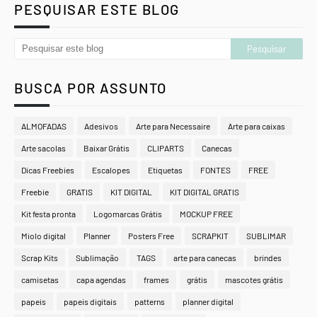
PESQUISAR ESTE BLOG
BUSCA POR ASSUNTO
ALMOFADAS
Adesivos
Arte para Necessaire
Arte para caixas
Arte sacolas
Baixar Grátis
CLIPARTS
Canecas
Dicas Freebies
Escalopes
Etiquetas
FONTES
FREE
Freebie
GRATIS
KIT DIGITAL
KIT DIGITAL GRATIS
Kit festa pronta
Logomarcas Grátis
MOCKUP FREE
Miolo digital
Planner
Posters Free
SCRAPKIT
SUBLIMAR
Scrap Kits
Sublimação
TAGS
arte para canecas
brindes
camisetas
capa agendas
frames
grátis
mascotes grátis
papeis
papeis digitais
patterns
planner digital