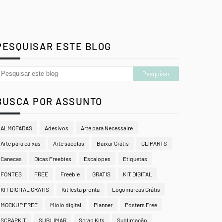
PESQUISAR ESTE BLOG
BUSCA POR ASSUNTO
ALMOFADAS
Adesivos
Arte para Necessaire
Arte para caixas
Arte sacolas
Baixar Grátis
CLIPARTS
Canecas
Dicas Freebies
Escalopes
Etiquetas
FONTES
FREE
Freebie
GRATIS
KIT DIGITAL
KIT DIGITAL GRATIS
Kit festa pronta
Logomarcas Grátis
MOCKUP FREE
Miolo digital
Planner
Posters Free
SCRAPKIT
SUBLIMAR
Scrap Kits
Sublimação