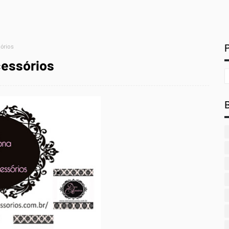
órios
essórios