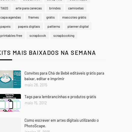
TAGS
arte para canecas
brindes
camisetas
capa agendas
frames
grátis
mascotes grátis
papeis
papeis digitais
patterns
planner digital
printables free
scrapbook
scrapbooking
KITS MAIS BAIXADOS NA SEMANA
Convites para Chá de Bebê editáveis grátis para
baixar, editar e imprimir
maio 26, 2015
Tags para lembrancinhas e produtos grátis
maio 15, 2012
Como escrever em artes digitais utilizando o
PhotoScape.