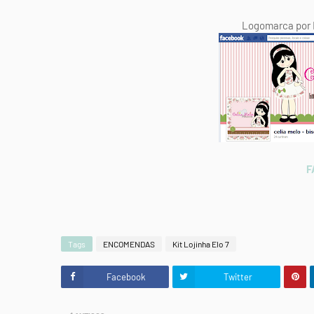
Logomarca por B
F
Tags
ENCOMENDAS
Kit Lojinha Elo 7
Facebook
Twitter