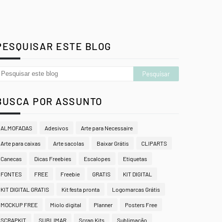
PESQUISAR ESTE BLOG
BUSCA POR ASSUNTO
ALMOFADAS
Adesivos
Arte para Necessaire
Arte para caixas
Arte sacolas
Baixar Grátis
CLIPARTS
Canecas
Dicas Freebies
Escalopes
Etiquetas
FONTES
FREE
Freebie
GRATIS
KIT DIGITAL
KIT DIGITAL GRATIS
Kit festa pronta
Logomarcas Grátis
MOCKUP FREE
Miolo digital
Planner
Posters Free
SCRAPKIT
SUBLIMAR
Scrap Kits
Sublimação