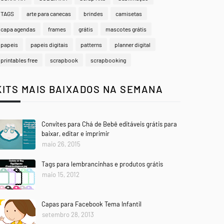
TAGS
arte para canecas
brindes
camisetas
capa agendas
frames
grátis
mascotes grátis
papeis
papeis digitais
patterns
planner digital
printables free
scrapbook
scrapbooking
KITS MAIS BAIXADOS NA SEMANA
Convites para Chá de Bebê editáveis grátis para
baixar, editar e imprimir
maio 26, 2015
Tags para lembrancinhas e produtos grátis
maio 15, 2012
Capas para Facebook Tema Infantil
setembro 28, 2013